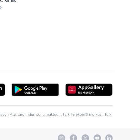
ikasyon A.Ş. tarafından sunulmaktadır. Türk Telekom® markası, Türk