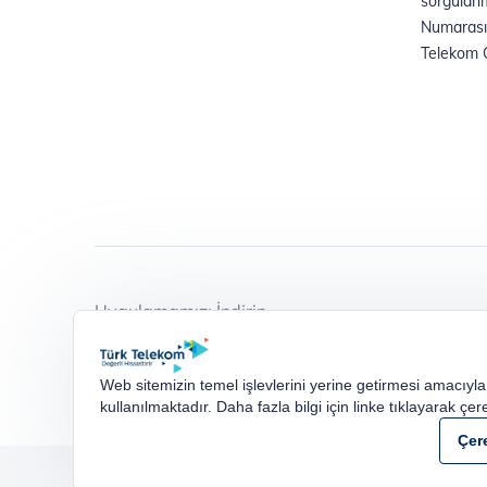
Uygulamamızı İndirin
Web sitemizin temel işlevlerini yerine getirmesi amacıyla
Evde internet hizmetleri TTNET A.Ş. tarafından, Mobil hizmetler T
kullanılmaktadır. Daha fazla bilgi için linke tıklayarak çere
Telekom Grubu şirketleri ortak markasıdır. Her bir Şirket tüzel kişil
Çer
Gizlilik Politikası
Çerez Politikası
İşlem Rehberi