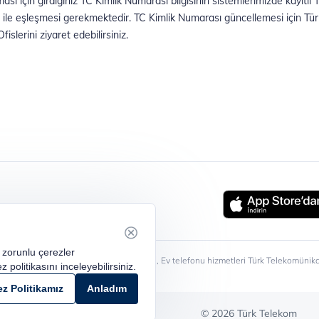
 zorunlu çerezler
T Mobil İletişim Hizmetleri A.Ş. tarafından, Ev telefonu hizmetleri Türk Telekomün
z politikasını inceleyebilirsiniz.
iği korunmaktadır.
ez Politikamız
Anladım
İletişim
© 2026 Türk Telekom